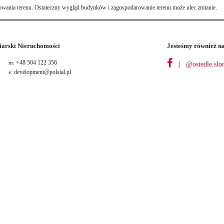
owania terenu. Ostateczny wygląd budynków i zagospodarowanie terenu może ulec zmianie.
iarski Nieruchomości
Jesteśmy również n
+48 504 122 356
m:
|
@osiedle.slo
development@polstal.pl
e: