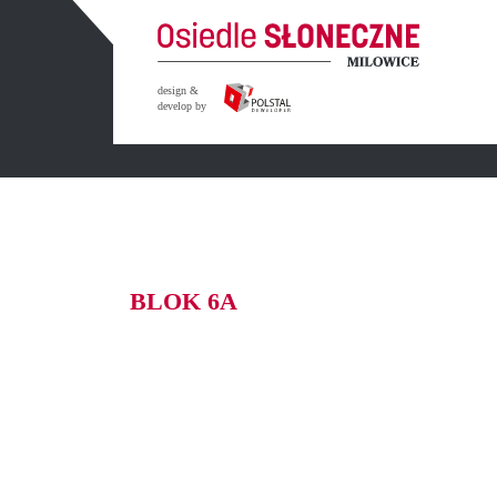
design &
develop by
BLOK 6A