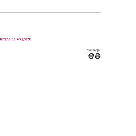
a
neczne.na.wzgorzu
realizacja: