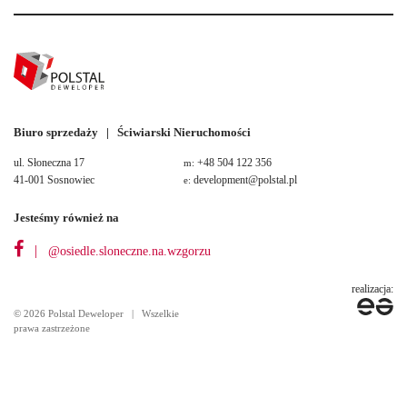
Biuro sprzedaży | Ściwiarski Nieruchomości
ul. Słoneczna 17
+48 504 122 356
m:
41-001 Sosnowiec
development@polstal.pl
e:
Jesteśmy również na
|
@osiedle.sloneczne.na.wzgorzu
realizacja:
© 2026 Polstal Deweloper | Wszelkie
prawa zastrzeżone